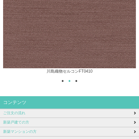
川島織物セルコンFT0410
●
●
●
コンテンツ
ご注文の流れ
新築戸建ての方
新築マンションの方